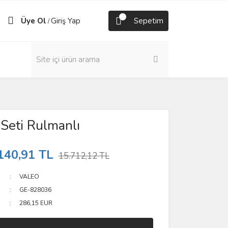
Üye Ol
Giriş Yap
Sepetim
/
 Seti Rulmanlı
140,91 TL
15.712,12 TL
VALEO
GE-828036
286,15 EUR