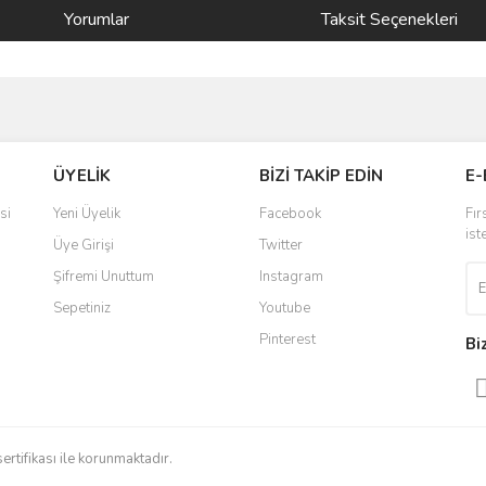
Yorumlar
Taksit Seçenekleri
ve diğer konularda yetersiz gördüğünüz noktaları öneri formunu kullanarak taraf
Bu ürüne ilk yorumu siz yapın!
ÜYELİK
BİZİ TAKİP EDİN
E-
r.
Yorum Yaz
si
Yeni Üyelik
Facebook
Fır
ist
Üye Girişi
Twitter
Şifremi Unuttum
Instagram
Sepetiniz
Youtube
Pinterest
Bi
Gönder
sertifikası ile korunmaktadır.