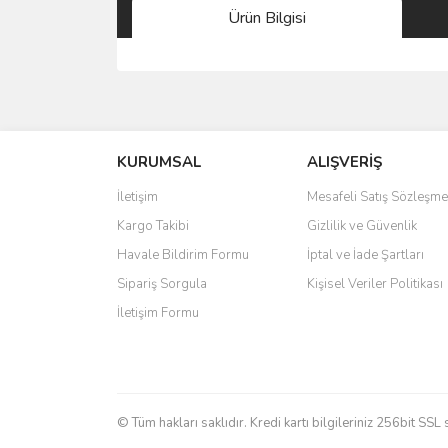
Ürün Bilgisi
Bu ürünün fiyat bilgisi, resim, ürün açıklamalarında 
Görüş ve önerileriniz için teşekkür ederiz.
KURUMSAL
ALIŞVERİŞ
Ürün resmi kalitesiz, bozuk veya görüntülenemiyo
Ürün açıklamasında eksik bilgiler bulunuyor.
İletişim
Mesafeli Satış Sözleşme
Ürün bilgilerinde hatalar bulunuyor.
Kargo Takibi
Gizlilik ve Güvenlik
Ürün fiyatı diğer sitelerden daha pahalı.
Havale Bildirim Formu
İptal ve İade Şartları
Bu ürüne benzer farklı alternatifler olmalı.
Sipariş Sorgula
Kişisel Veriler Politikası
İletişim Formu
© Tüm hakları saklıdır. Kredi kartı bilgileriniz 256bit SSL 