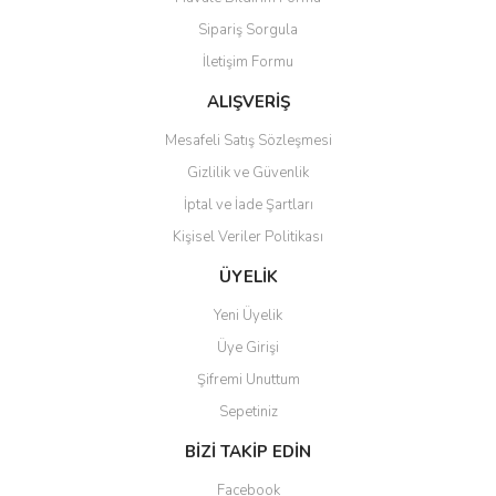
Ürün açıklamasında eksik bilgiler bulunuyor.
Sipariş Sorgula
Ürün bilgilerinde hatalar bulunuyor.
İletişim Formu
Ürün fiyatı diğer sitelerden daha pahalı.
Bu ürüne benzer farklı alternatifler olmalı.
ALIŞVERİŞ
Mesafeli Satış Sözleşmesi
Gizlilik ve Güvenlik
İptal ve İade Şartları
Kişisel Veriler Politikası
Gönder
ÜYELİK
Yeni Üyelik
Üye Girişi
Şifremi Unuttum
Sepetiniz
BİZİ TAKİP EDİN
Facebook