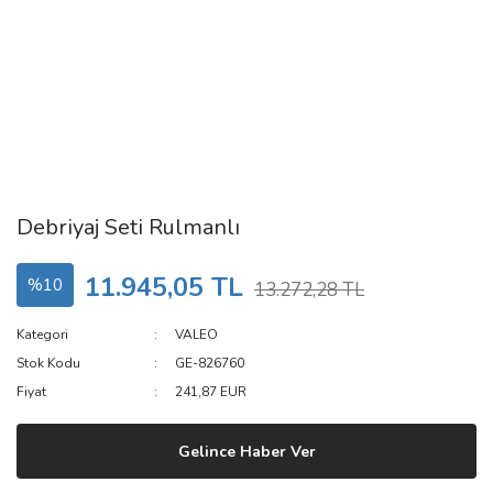
Debriyaj Seti Rulmanlı
11.945,05 TL
%10
13.272,28 TL
Kategori
VALEO
Stok Kodu
GE-826760
Fiyat
241,87 EUR
Gelince Haber Ver