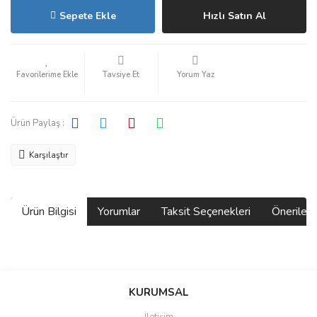
Sepete Ekle
Hızlı Satın Al
Tavsiye Et
Yorum Yaz
Ürün Paylaş :
Karşılaştır
Ürün Bilgisi
Yorumlar
Taksit Seçenekleri
Önerilerin
Bu ürünün fiyat bilgisi, resim, ürün açıklamalarında ve diğer
konularda yetersiz gördüğünüz noktaları öneri formunu kullanarak
Bu ürüne ilk yorumu siz yapın!
KURUMSAL
tarafımıza iletebilirsiniz.
Görüş ve önerileriniz için teşekkür ederiz.