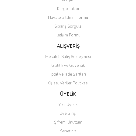
İletişim
Yorum Yaz
Kargo Takibi
Ürün resmi kalitesiz, bozuk veya görüntülenemiyor.
Havale Bildirim Formu
Ürün açıklamasında eksik bilgiler bulunuyor.
Sipariş Sorgula
Ürün bilgilerinde hatalar bulunuyor.
İletişim Formu
Ürün fiyatı diğer sitelerden daha pahalı.
Bu ürüne benzer farklı alternatifler olmalı.
ALIŞVERİŞ
Mesafeli Satış Sözleşmesi
Gizlilik ve Güvenlik
İptal ve İade Şartları
Kişisel Veriler Politikası
Gönder
ÜYELİK
Yeni Üyelik
Üye Girişi
Şifremi Unuttum
Sepetiniz