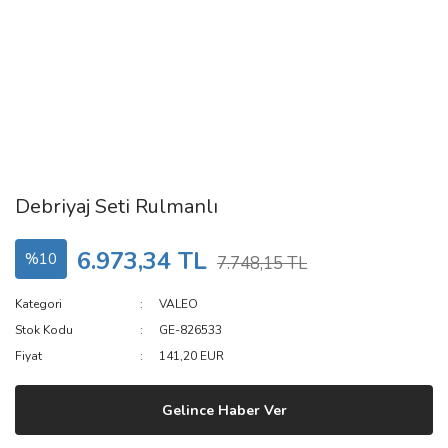
Debriyaj Seti Rulmanlı
6.973,34 TL
%10
7.748,15 TL
Kategori
VALEO
Stok Kodu
GE-826533
Fiyat
141,20 EUR
Gelince Haber Ver