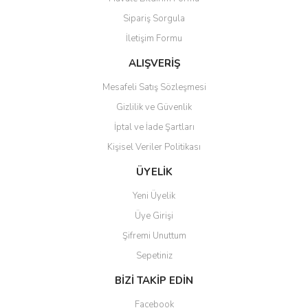
Ürün açıklamasında eksik bilgiler bulunuyor.
Sipariş Sorgula
Ürün bilgilerinde hatalar bulunuyor.
İletişim Formu
Ürün fiyatı diğer sitelerden daha pahalı.
Bu ürüne benzer farklı alternatifler olmalı.
ALIŞVERİŞ
Mesafeli Satış Sözleşmesi
Gizlilik ve Güvenlik
İptal ve İade Şartları
Kişisel Veriler Politikası
Gönder
ÜYELİK
Yeni Üyelik
Üye Girişi
Şifremi Unuttum
Sepetiniz
BİZİ TAKİP EDİN
Facebook