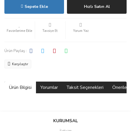
Sepete Ekle
Hızlı Satın Al
Tavsiye Et
Yorum Yaz
Ürün Paylaş :
Karşılaştır
Ürün Bilgisi
Yorumlar
Taksit Seçenekleri
Önerilerin
Bu ürünün fiyat bilgisi, resim, ürün açıklamalarında ve diğer
konularda yetersiz gördüğünüz noktaları öneri formunu kullanarak
Bu ürüne ilk yorumu siz yapın!
KURUMSAL
tarafımıza iletebilirsiniz.
Görüş ve önerileriniz için teşekkür ederiz.