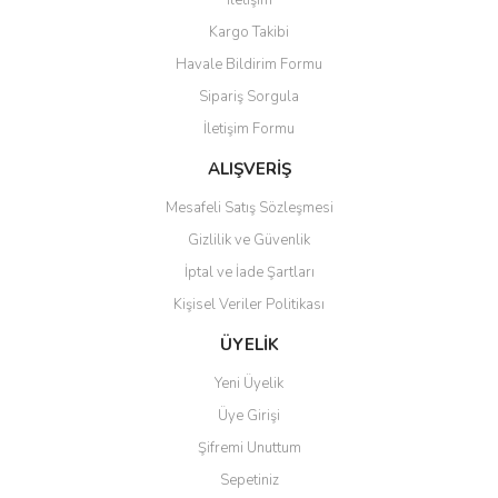
İletişim
Yorum Yaz
Kargo Takibi
Ürün resmi kalitesiz, bozuk veya görüntülenemiyor.
Havale Bildirim Formu
Ürün açıklamasında eksik bilgiler bulunuyor.
Sipariş Sorgula
Ürün bilgilerinde hatalar bulunuyor.
İletişim Formu
Ürün fiyatı diğer sitelerden daha pahalı.
Bu ürüne benzer farklı alternatifler olmalı.
ALIŞVERİŞ
Mesafeli Satış Sözleşmesi
Gizlilik ve Güvenlik
İptal ve İade Şartları
Kişisel Veriler Politikası
Gönder
ÜYELİK
Yeni Üyelik
Üye Girişi
Şifremi Unuttum
Sepetiniz