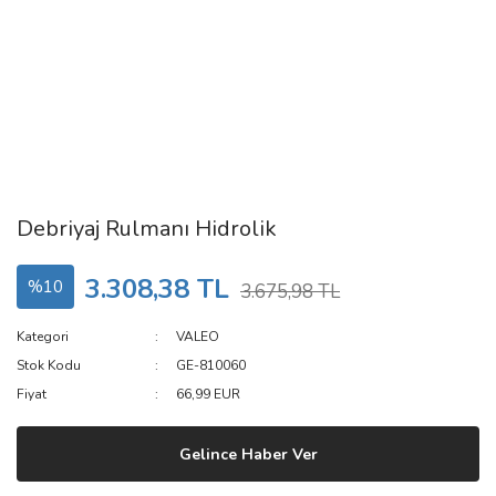
Debriyaj Rulmanı Hidrolik
3.308,38 TL
%10
3.675,98 TL
Kategori
VALEO
Stok Kodu
GE-810060
Fiyat
66,99 EUR
Gelince Haber Ver