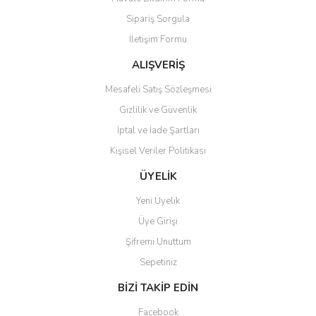
Ürün açıklamasında eksik bilgiler bulunuyor.
Sipariş Sorgula
Ürün bilgilerinde hatalar bulunuyor.
İletişim Formu
Ürün fiyatı diğer sitelerden daha pahalı.
Bu ürüne benzer farklı alternatifler olmalı.
ALIŞVERİŞ
Mesafeli Satış Sözleşmesi
Gizlilik ve Güvenlik
İptal ve İade Şartları
Kişisel Veriler Politikası
Gönder
ÜYELİK
Yeni Üyelik
Üye Girişi
Şifremi Unuttum
Sepetiniz
BİZİ TAKİP EDİN
Facebook