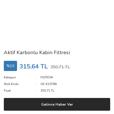
Aktif Karbonlu Kabin Filtresi
315,64 TL
%10
350,71 TL
Kategori
FILTRON
Stok Kodu
GE-K1078A
Fiyat
350,71 TL
Gelince Haber Ver