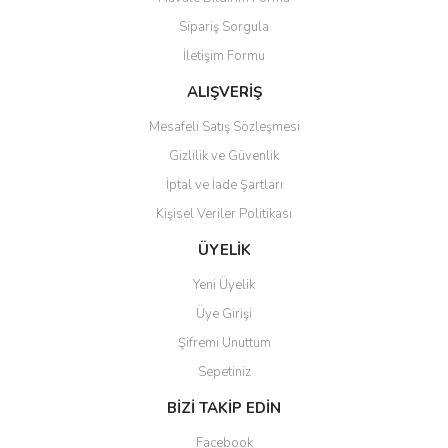
Ürün açıklamasında eksik bilgiler bulunuyor.
Sipariş Sorgula
Ürün bilgilerinde hatalar bulunuyor.
İletişim Formu
Ürün fiyatı diğer sitelerden daha pahalı.
Bu ürüne benzer farklı alternatifler olmalı.
ALIŞVERİŞ
Mesafeli Satış Sözleşmesi
Gizlilik ve Güvenlik
İptal ve İade Şartları
Kişisel Veriler Politikası
Gönder
ÜYELİK
Yeni Üyelik
Üye Girişi
Şifremi Unuttum
Sepetiniz
BİZİ TAKİP EDİN
Facebook