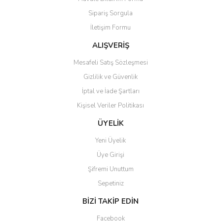
Ürün açıklamasında eksik bilgiler bulunuyor.
Sipariş Sorgula
Ürün bilgilerinde hatalar bulunuyor.
İletişim Formu
Ürün fiyatı diğer sitelerden daha pahalı.
Bu ürüne benzer farklı alternatifler olmalı.
ALIŞVERİŞ
Mesafeli Satış Sözleşmesi
Gizlilik ve Güvenlik
İptal ve İade Şartları
Kişisel Veriler Politikası
Gönder
ÜYELİK
Yeni Üyelik
Üye Girişi
Şifremi Unuttum
Sepetiniz
BİZİ TAKİP EDİN
Facebook