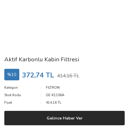
Aktif Karbonlu Kabin Filtresi
372,74 TL
%10
414,16 TL
Kategori
FILTRON
Stok Kodu
GE-K1106A
Fiyat
414,16 TL
Gelince Haber Ver