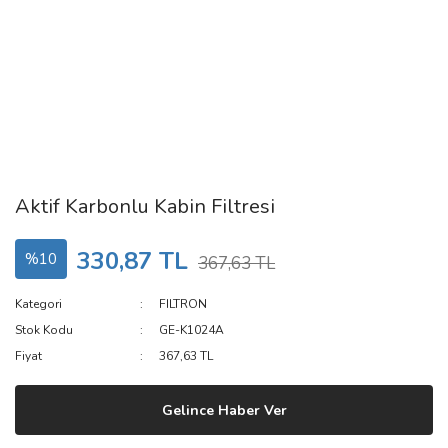
Aktif Karbonlu Kabin Filtresi
330,87 TL
%10
367,63 TL
Kategori
FILTRON
Stok Kodu
GE-K1024A
Fiyat
367,63 TL
Gelince Haber Ver