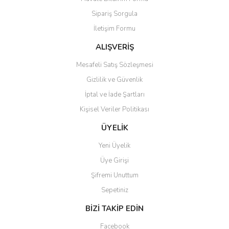
Ürün açıklamasında eksik bilgiler bulunuyor.
Sipariş Sorgula
Ürün bilgilerinde hatalar bulunuyor.
İletişim Formu
Ürün fiyatı diğer sitelerden daha pahalı.
Bu ürüne benzer farklı alternatifler olmalı.
ALIŞVERİŞ
Mesafeli Satış Sözleşmesi
Gizlilik ve Güvenlik
İptal ve İade Şartları
Kişisel Veriler Politikası
Gönder
ÜYELİK
Yeni Üyelik
Üye Girişi
Şifremi Unuttum
Sepetiniz
BİZİ TAKİP EDİN
Facebook